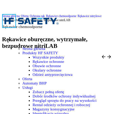
Strona główna
Oferta
Ochrona rąk
Rękawice chemoodporne
Rękawice nitrylowe
Rękawice oburęczne, wytrzymałe, bezpudrowe nitriLAB
Rękawice chemoodporne
Rękawice oburęczne, wytrzymałe,
bezpudrowe nitriLAB
Strona główna
Produkty HF SAFETY
Wszystkie produkty
Rękawice ochronne
Obuwie ochronne
Okulary ochronne
Odzież antyprzecięciowa
Oferta
Automaty BHP
Usługi
Zobacz pełną ofertę
Dobór środków ochrony indywidualnej
Przegląd sprzętu do pracy na wysokości
Rental odzieży ochronnej i roboczej
Magazyny konsygnacyjne
Identyfikacja wizualna