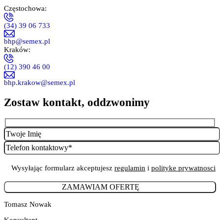
EN ISO 374-1:2016+A1:2018/TYPE C
Częstochowa:
(34) 39 06 733
bhp@semex.pl
Kraków:
EN ISO 21420:2020
(12) 390 46 00
bhp.krakow@semex.pl
Zostaw kontakt, oddzwonimy
EN421
Wysyłając formularz akceptujesz
regulamin
i
polityke prywatnosci
.
Tomasz Nowak