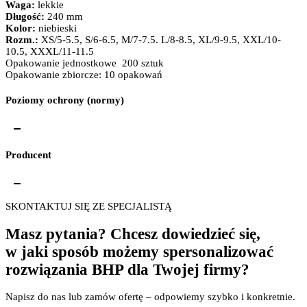
Waga:
lekkie
Długość:
240 mm
Kolor:
niebieski
Rozm.:
XS/5-5.5, S/6-6.5, M/7-7.5. L/8-8.5, XL/9-9.5, XXL/10-
10.5, XXXL/11-11.5
Opakowanie jednostkowe 200 sztuk
Opakowanie zbiorcze: 10 opakowań
Poziomy ochrony (normy)
CAT III
Producent
SKONTAKTUJ SIĘ ZE SPECJALISTĄ
PHPU "SEMEX"
Fertacz, Huszno Spółka Jawna
EN ISO 374-5:2016
Masz pytania? Chcesz dowiedzieć się,
ul. Jagiellońska 101/105
w jaki sposób możemy spersonalizować
42-202 Częstochowa
NIP: 573-020-86-61
rozwiązania BHP dla Twojej firmy?
Napisz do nas lub zamów ofertę – odpowiemy szybko i konkretnie.