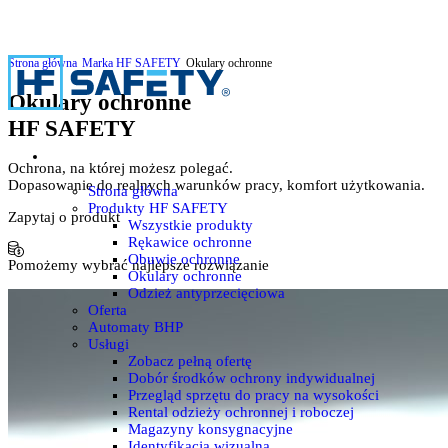
Strona główna
Marka HF SAFETY
Okulary ochronne
Okulary ochronne
HF SAFETY
Ochrona, na której możesz polegać.
Dopasowanie do realnych warunków pracy, komfort użytkowania.
Strona główna
Produkty HF SAFETY
Zapytaj o produkt
Wszystkie produkty
Rękawice ochronne
Obuwie ochronne
Pomożemy wybrać najlepsze rozwiązanie
Okulary ochronne
Odzież antyprzecięciowa
Oferta
Automaty BHP
Usługi
Zobacz pełną ofertę
Dobór środków ochrony indywidualnej
Przegląd sprzętu do pracy na wysokości
Rental odzieży ochronnej i roboczej
Magazyny konsygnacyjne
Identyfikacja wizualna