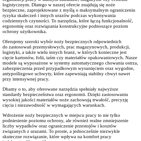
logistycznym. Dlatego w naszej ofercie znajdują się noże
bezpieczne, zaprojektowane z myślą o maksymalnym ograniczeniu
ryzyka skaleczeń i innych urazów podczas wykonywania
codziennych czynności. To narzędzia, które łączą funkcjonalność,
ergonomię oraz rozwiązania konstrukcyjne podnoszące poziom
ochrony użytkownika.
Oferujemy szeroki wybór noży bezpiecznych odpowiednich
do zastosowań przemysłowych, prac magazynowych, produkcji,
logistyki, a także wielu innych branż, w których konieczne jest
cięcie kartonów, folii, taśm czy materiałów opakowaniowych. Nasze
modele są wyposażone w systemy automatycznego chowania ostrza,
zabezpieczenia przed przypadkowym wysunięciem oraz wygodne,
antypoślizgowe uchwyty, które zapewniają stabilny chwyt nawet
przy intensywnej pracy.
Dbamy o to, aby oferowane narzędzia spełniały najwyższe
standardy bezpieczeństwa oraz ergonomii. Dzięki zastosowaniu
wysokiej jakości materiałów noże zachowują trwałość, precyzję
cięcia i niezawodność w wymagających warunkach.
Wdrożenie noży bezpiecznych w miejscu pracy to nie tylko
podniesienie poziomu ochrony, ale również realne zmniejszenie
liczby wypadków oraz ograniczenie przestojów i kosztów
związanych z urazami. To proste, a jednocześnie niezwykle
skuteczne rozwiązanie, które wpływa na komfort pracy