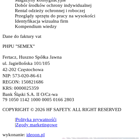
Magazyny konsygnacyjne
Dobór środków ochrony indywidualnej
Rental odzieży ochronnej i roboczej
Przeglądy sprzętu do pracy na wysokości
Identyfikacja wizualna firm
Kompendium wiedzy
Dane do faktury vat
PHPU "SEMEX"
Fertacz, Huszno Spółka Jawna
ul. Jagiellońska 101/105
42-202 Częstochowa
NIP: 573-020-86-61
REGON: 150821686
KRS: 0000025359
Bank Śląski S.A. II O/Cz-wa
79 1050 1142 1000 0005 0166 2803
COPYRIGHT © 2026 HF SAFETY. ALL RIGHT RESERVED
Polityka prywatnośći
Zgody marketingowe
wykonanie:
ideoon.pl