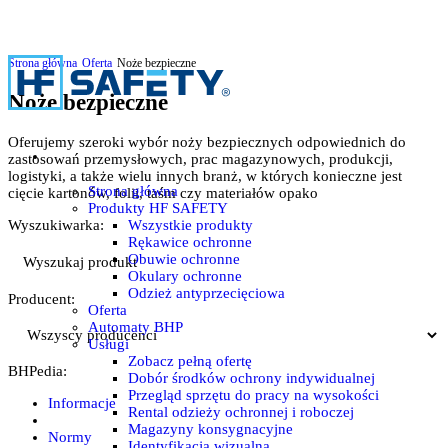
Strona główna
Oferta
Noże bezpieczne
Noże bezpieczne
Oferujemy szeroki wybór noży bezpiecznych odpowiednich do
zastosowań przemysłowych, prac magazynowych, produkcji,
logistyki, a także wielu innych branż, w których konieczne jest
Strona główna
cięcie kartonów, folii, taśm czy materiałów opako
Produkty HF SAFETY
Wszystkie produkty
Wyszukiwarka:
Rękawice ochronne
Obuwie ochronne
Okulary ochronne
Odzież antyprzecięciowa
Producent:
Oferta
Automaty BHP
Usługi
Zobacz pełną ofertę
BHPedia:
Dobór środków ochrony indywidualnej
Przegląd sprzętu do pracy na wysokości
Informacje
Rental odzieży ochronnej i roboczej
Magazyny konsygnacyjne
Normy
Identyfikacja wizualna