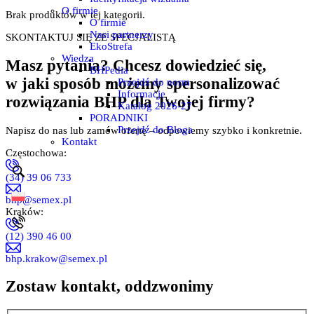
O firmie
Brak produktów w tej kategorii.
O firmie
Nasi partnerzy
SKONTAKTUJ SIĘ ZE SPECJALISTĄ
EkoStrefa
Wiedza
Masz pytania? Chcesz dowiedzieć się,
BHPedia
w jaki sposób możemy spersonalizować
Przejdź do norm
Informacje
rozwiązania BHP dla Twojej firmy?
Katalog 2026-27
PORADNIKI
Przejdź do Bloga
Napisz do nas lub zamów ofertę – odpowiemy szybko i konkretnie.
Kontakt
Częstochowa:
(34) 39 06 733
bhp@semex.pl
Kraków:
(12) 390 46 00
bhp.krakow@semex.pl
Zostaw kontakt, oddzwonimy